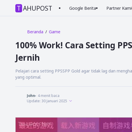
TAHUPOST
Google Berita
Partner Kami
Beranda
Game
100% Work! Cara Setting PPS
Jernih
Pelajari cara setting PPSSPP Gold agar tidak lag dan mengh
yang optimal.
John
4
menit baca
Update:
30 Januari 2025