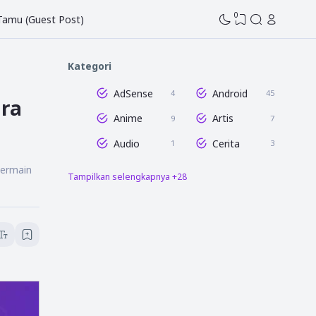
0
 Tamu (Guest Post)
Kategori
AdSense
Android
4
45
ara
Anime
Artis
9
7
Audio
Cerita
1
3
bermain
Tampilkan selengkapnya +28
Dunia Blogging
Edit Gambar
47
16
Entertaintment
Film
16
8
Game
GCam
7
3
Humor
Info Tahu Pedia
1
58
Istilah
Lightroom
6
18
Media Sosial
Microsoft Excel
12
8