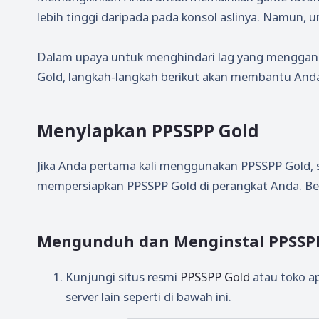
lebih tinggi daripada pada konsol aslinya. Namun, u
Dalam upaya untuk menghindari lag yang menggang
Gold, langkah-langkah berikut akan membantu And
Menyiapkan PPSSPP Gold
Jika Anda pertama kali menggunakan PPSSPP Gold, 
mempersiapkan PPSSPP Gold di perangkat Anda. Beri
Mengunduh dan Menginstal PPSSP
Kunjungi situs resmi
PPSSPP Gold
atau toko a
server lain seperti di bawah ini.