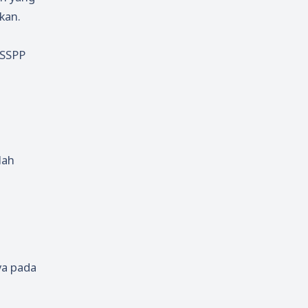
kan.
PSSPP
lah
ya pada