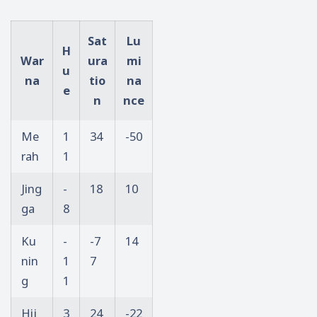
Sat
Lu
H
War
ura
mi
u
na
tio
na
e
n
nce
Me
1
34
-50
rah
1
Jing
-
18
10
ga
8
Ku
-
-7
14
nin
1
7
g
1
Hij
3
24
-22