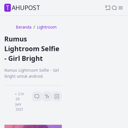
TAHUPOST
0
Beranda
Lightroom
Rumus
Lightroom Selfie
- Girl Bright
Rumus Lightroom Selfie - Girl
Bright untuk android.
John
2
menit baca
29
Juni
2021