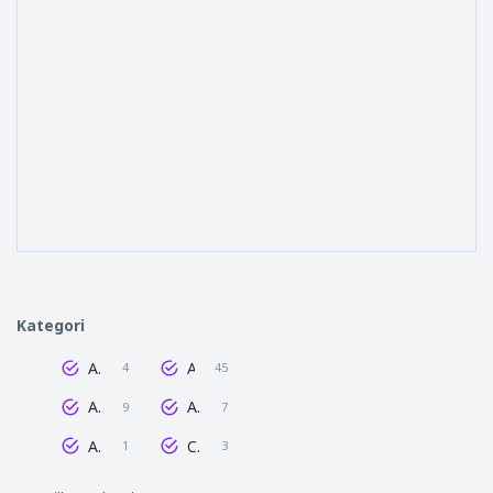
Kategori
AdSense
Android
4
45
Anime
Artis
9
7
Audio
Cerita
1
3