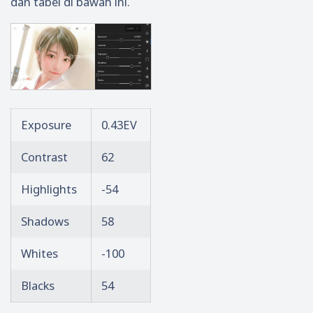
dan tabel di bawah ini.
Exposure
0.43EV
Contrast
62
Highlights
-54
Shadows
58
Whites
-100
Blacks
54