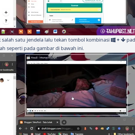
ik salah satu jendela lalu tekan tombol kombinasi
+
pad
ah seperti pada gambar di bawah ini.