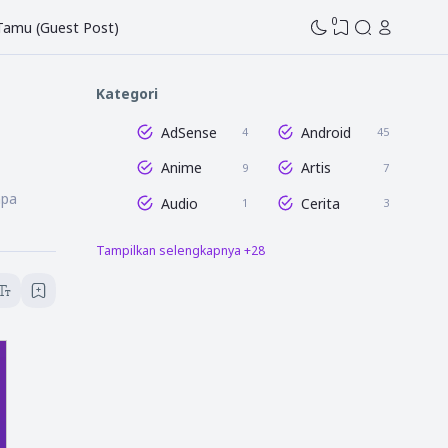
0
 Tamu (Guest Post)
Kategori
AdSense
Android
4
45
Anime
Artis
9
7
npa
Audio
Cerita
1
3
Tampilkan selengkapnya +28
Dunia Blogging
Edit Gambar
47
16
Entertaintment
Film
16
8
Game
GCam
7
3
Humor
Info Tahu Pedia
1
58
Istilah
Lightroom
6
18
Media Sosial
Microsoft Excel
12
8