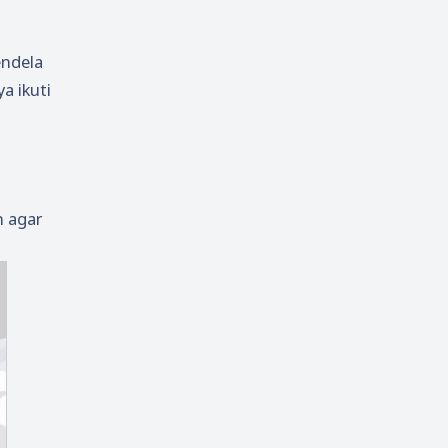
endela
a ikuti
n agar