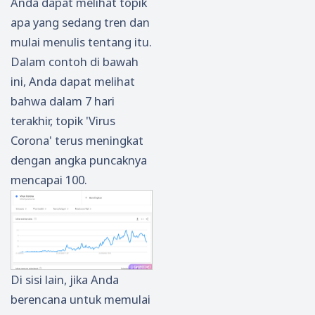
Anda dapat melihat topik
apa yang sedang tren dan
mulai menulis tentang itu.
Dalam contoh di bawah
ini, Anda dapat melihat
bahwa dalam 7 hari
terakhir, topik 'Virus
Corona' terus meningkat
dengan angka puncaknya
mencapai 100.
Di sisi lain, jika Anda
berencana untuk memulai