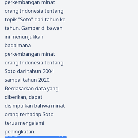
perkembangan minat
orang Indonesia tentang
topik "Soto" dari tahun ke
tahun. Gambar di bawah
ini menunjukkan
bagaimana
perkembangan minat
orang Indonesia tentang
Soto dari tahun 2004
sampai tahun 2020.
Berdasarkan data yang
diberikan, dapat
disimpulkan bahwa minat
orang terhadap Soto
terus mengalami
peningkatan.