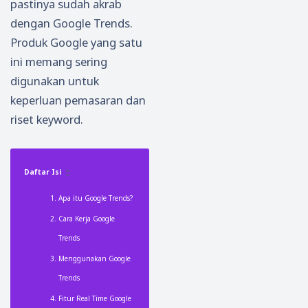
pastinya sudah akrab
dengan Google Trends.
Produk Google yang satu
ini memang sering
digunakan untuk
keperluan pemasaran dan
riset keyword.
Daftar Isi
Apa itu Google Trends?
Cara Kerja Google
Trends
Menggunakan Google
Trends
Fitur Real Time Google