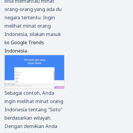
bisa memantau minat
orang-orang yang ada du
negara tertentu. Ingin
melihat minat orang
Indonesia, silakan masuk
ke
Google Trends
Indonesia
.
Sebagai contoh, Anda
ingin melihat minat orang
Indonesia tentang "Soto"
berdasarkan wilayah.
Dengan demikian Anda