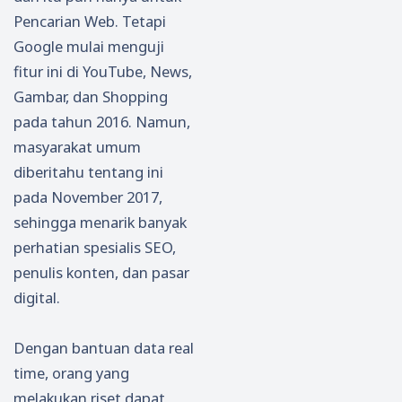
Pencarian Web. Tetapi
Google mulai menguji
fitur ini di YouTube, News,
Gambar, dan Shopping
pada tahun 2016. Namun,
masyarakat umum
diberitahu tentang ini
pada November 2017,
sehingga menarik banyak
perhatian spesialis SEO,
penulis konten, dan pasar
digital.
Dengan bantuan data real
time, orang yang
melakukan riset dapat