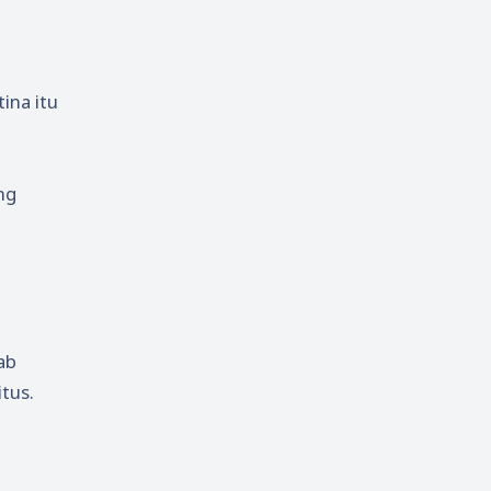
ina itu
ng
ab
tus.