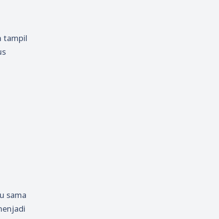
h tampil
us
tu sama
menjadi