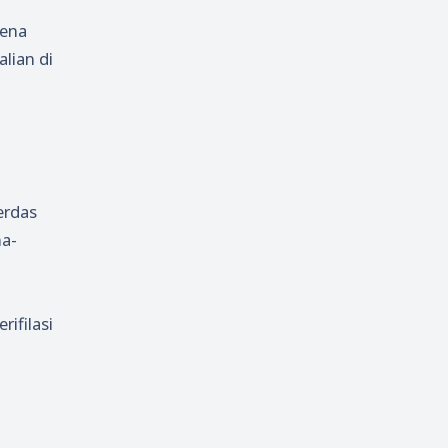
rena
lian di
erdas
na-
ifilasi