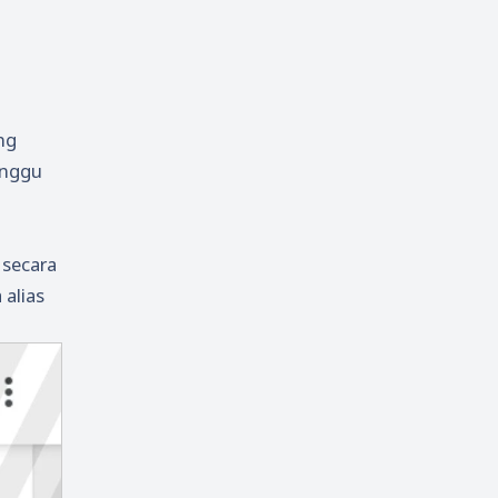
ng
anggu
 secara
 alias