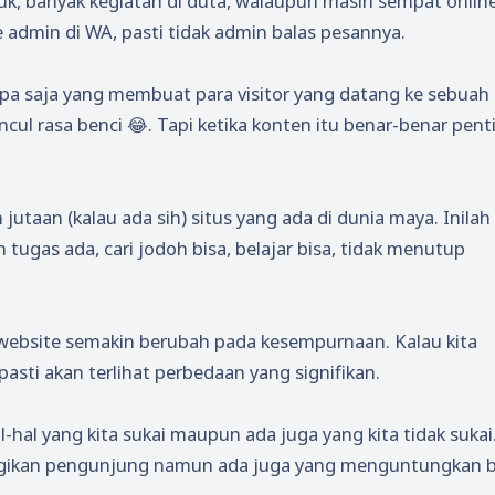
buk, banyak kegiatan di duta, walaupun masih sempat online
e admin di WA, pasti tidak admin balas pesannya.
apa saja yang membuat para visitor yang datang ke sebuah
ul rasa benci 😂. Tapi ketika konten itu benar-benar pent
jutaan (kalau ada sih) situs yang ada di dunia maya. Inila
 tugas ada, cari jodoh bisa, belajar bisa, tidak menutup
 website semakin berubah pada kesempurnaan. Kalau kita
sti akan terlihat perbedaan yang signifikan.
hal yang kita sukai maupun ada juga yang kita tidak sukai
gikan pengunjung namun ada juga yang menguntungkan b