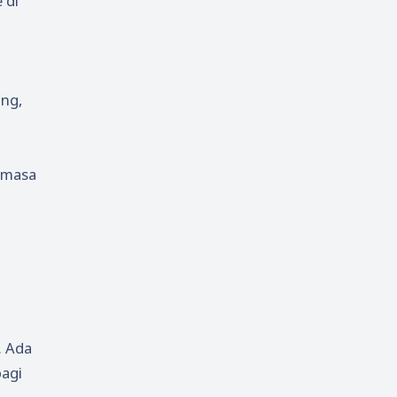
 di
Microsoft Word
Music
6
6
Oprek
PDF
3
5
PixelLab
Printer
3
1
ing,
Script
Tekno
3
47
Template
Tips
4
59
h masa
Tugas
Turn Back Hoax
10
1
Tutorial
Widget
109
2
Windows
Youtube
15
3
. Ada
agi