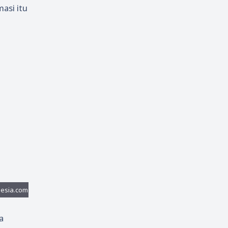
asi itu
a