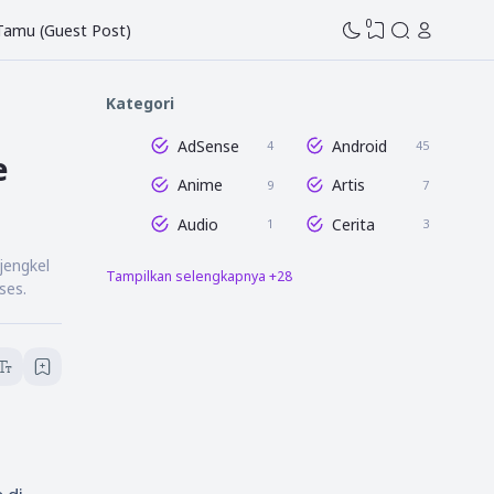
0
 Tamu (Guest Post)
Kategori
AdSense
Android
4
45
e
Anime
Artis
9
7
Audio
Cerita
1
3
jengkel
Tampilkan selengkapnya +28
Dunia Blogging
Edit Gambar
47
16
ses.
Entertaintment
Film
16
8
Game
GCam
7
3
Humor
Info Tahu Pedia
1
58
Istilah
Lightroom
6
18
Media Sosial
Microsoft Excel
12
8