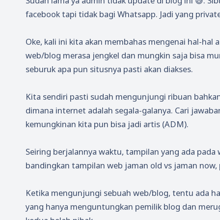
Sudah lama ya admin tidak update di blog ini 😅. Si
facebook tapi tidak bagi Whatsapp. Jadi yang privat
Oke, kali ini kita akan membahas mengenai hal-hal 
web/blog merasa jengkel dan mungkin saja bisa munc
seburuk apa pun situsnya pasti akan diakses.
Kita sendiri pasti sudah mengunjungi ribuan bahkan 
dimana internet adalah segala-galanya. Cari jawaban
kemungkinan kita pun bisa jadi artis (ADM).
Seiring berjalannya waktu, tampilan yang ada pada
bandingkan tampilan web jaman old vs jaman now, pa
Ketika mengunjungi sebuah web/blog, tentu ada hal-
yang hanya menguntungkan pemilik blog dan meru