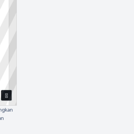
ungkan
an