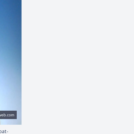
Microsoft Word
Music
6
6
Oprek
PDF
3
5
PixelLab
Printer
3
1
Script
Tekno
3
47
Template
Tips
4
59
Tugas
Turn Back Hoax
10
1
Tutorial
Widget
109
2
Windows
Youtube
15
3
pat-