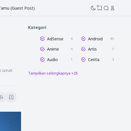
0
 Tamu (Guest Post)
Kategori
AdSense
Android
4
45
Anime
Artis
9
7
Audio
Cerita
1
3
gi umat
Tampilkan selengkapnya +28
Dunia Blogging
Edit Gambar
47
16
Entertaintment
Film
16
8
Game
GCam
7
3
Humor
Info Tahu Pedia
1
58
Istilah
Lightroom
6
18
Media Sosial
Microsoft Excel
12
8