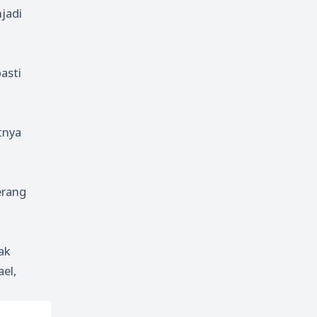
jadi
asti
tnya
erang
ak
el,