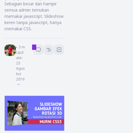
Sebagian besar dan hampir
semua admin temukan
memakai javascript. Slideshow
keren tanpa javascript, hanya
memakai CSS.
John
3
menit baca
Upd
ate:
23
Agus
tus
2019