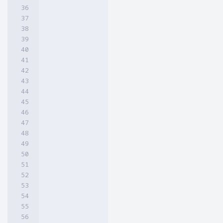
 }

 .slideshow .slide:nth-child(6)

 {

 animation-delay: 7.5s;

 }

 .slideshow .slide:nth-child(7)

 {

 animation-delay: 9s;

 }

 .slideshow .slide:nth-child(8)

 {

 animation-delay: 10.5s;

 }

 .slideshow .slide:nth-child(9)

 {

 animation-delay: 12s;

 } .slideshow .slide:nth-child(10)

 {

 animation-delay: 13.5s;

 }

 .slideshow .slide img
