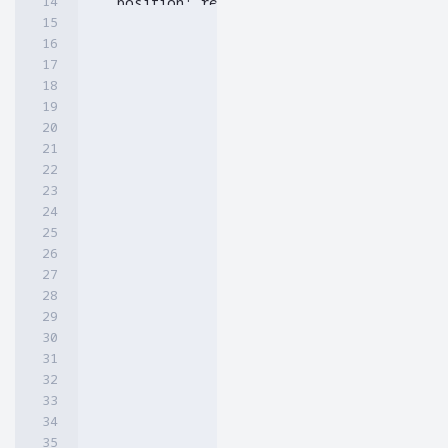
  position: relative;

  animation: animate 15s linear infinite;

  transform: rotateY(90deg);

 }

 .slideshow .slide:nth-child(1)

 {

  animation-delay: 0s;

 }

 .slideshow .slide:nth-child(2)

 {

  animation-delay: 1.5s;

 }

 .slideshow .slide:nth-child(3)

 {

  animation-delay: 3s;

 }

 .slideshow .slide:nth-child(4)

 {

  animation-delay: 4.5s;

 }.slideshow .slide:nth-child(5)

 {

  animation-delay: 6s;
