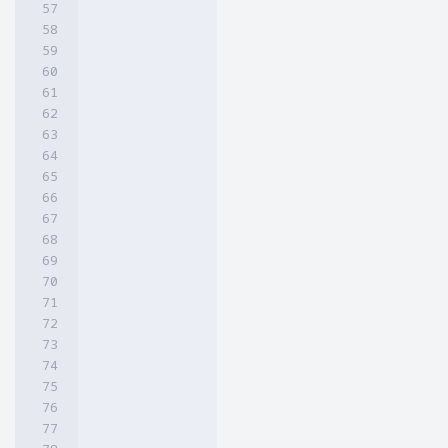
 {

  position: absolute;

  object-fit: cover; 

  transform: rotateY(180deg);

  width: 230px;

  height: 230px;

  margin: 0 auto;

 }

 @keyframes animate

 {

  0%

  {

   transform: rotateY(90deg);

  }

  10%,100%

  {

   transform: rotateY(270deg);

  }

 }</style><div class="slideshow">

<div class="slide">

<img src="URL GAMBAR"/>
