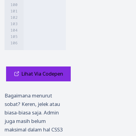
<div class="slide">

<img src="URL GAMBAR"/>

</div>

<div class="slide">

<img src="URL GAMBAR"/>

</div>

</div>
Lihat Via Codepen
Bagaimana menurut
sobat? Keren, jelek atau
biasa-biasa saja. Admin
juga masih belum
maksimal dalam hal CSS3