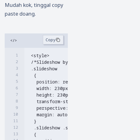
Mudah kok, tinggal copy
paste doang.
<style>

/*Slideshow by John Asto https://tahupost
.slideshow

 {

  position: relative;

  width: 230px;

  height: 230px;

  transform-style: preserve-3d;

  perspective: 1000px;

  margin: auto;

 }

 .slideshow .slide

 {
