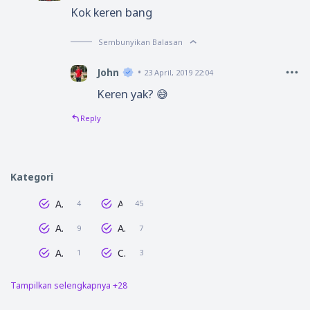
Kok keren bang
Sembunyikan Balasan
John
23 April, 2019 22:04
Keren yak? 😅
Reply
Kategori
AdSense
Android
4
45
Anime
Artis
9
7
Audio
Cerita
1
3
Tampilkan selengkapnya +28
Dunia Blogging
Edit Gambar
47
16