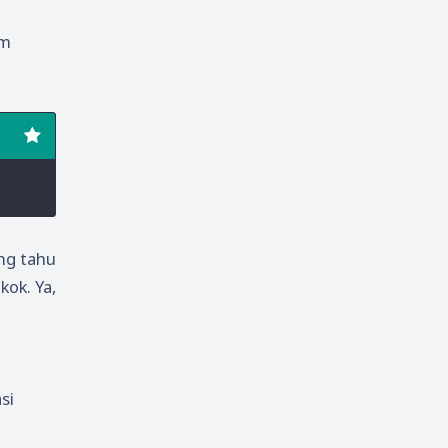
am
ang tahu
ok. Ya,
si