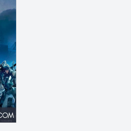
Microsoft Word
Music
6
6
Oprek
PDF
3
5
PixelLab
Printer
3
1
Script
Tekno
3
47
Template
Tips
4
59
Tugas
Turn Back Hoax
10
1
Tutorial
Widget
109
2
Windows
Youtube
15
3