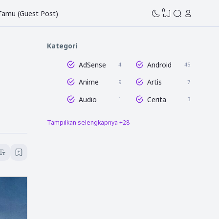
0
 Tamu (Guest Post)
Kategori
AdSense
Android
4
45
Anime
Artis
9
7
Audio
Cerita
1
3
Tampilkan selengkapnya +28
Dunia Blogging
Edit Gambar
47
16
Entertaintment
Film
16
8
Game
GCam
7
3
Humor
Info Tahu Pedia
1
58
Istilah
Lightroom
6
18
Media Sosial
Microsoft Excel
12
8