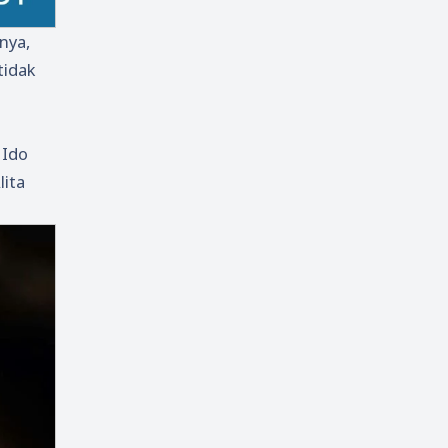
nya,
tidak
 Ido
lita