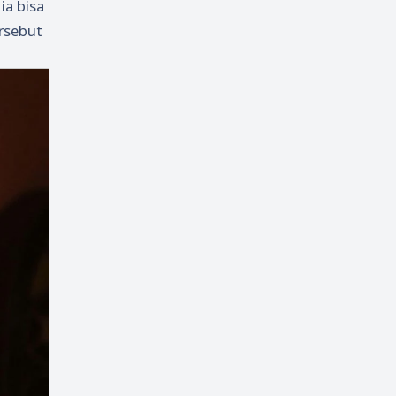
a bisa
rsebut