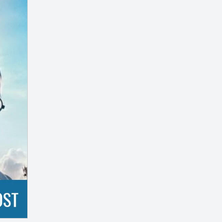
Microsoft Word
Music
6
6
Oprek
PDF
3
5
PixelLab
Printer
3
1
Script
Tekno
3
47
Template
Tips
4
59
Tugas
Turn Back Hoax
10
1
Tutorial
Widget
109
2
Windows
Youtube
15
3