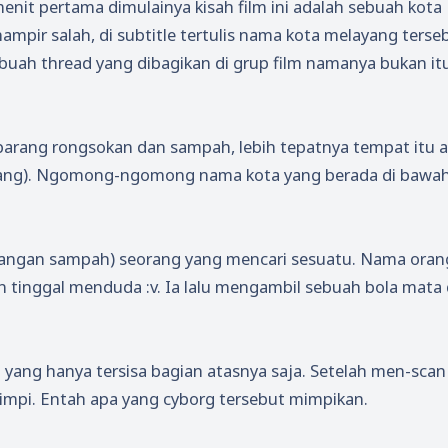
nit pertama dimulainya kisah film ini adalah sebuah kota
mpir salah, di subtitle tertulis nama kota melayang terse
ebuah thread yang dibagikan di grup film namanya bukan itu
arang rongsokan dan sampah, lebih tepatnya tempat itu 
ang). Ngomong-ngomong nama kota yang berada di bawah
buangan sampah) seorang yang mencari sesuatu. Nama oran
n tinggal menduda :v. Ia lalu mengambil sebuah bola mata 
yang hanya tersisa bagian atasnya saja. Setelah men-scan
mimpi. Entah apa yang cyborg tersebut mimpikan.