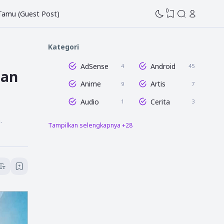
0
 Tamu (Guest Post)
Kategori
AdSense
Android
4
45
gan
Anime
Artis
9
7
Audio
Cerita
1
3
.
Tampilkan selengkapnya +28
Dunia Blogging
Edit Gambar
47
16
Entertaintment
Film
16
8
Game
GCam
7
3
Humor
Info Tahu Pedia
1
58
Istilah
Lightroom
6
18
Media Sosial
Microsoft Excel
12
8