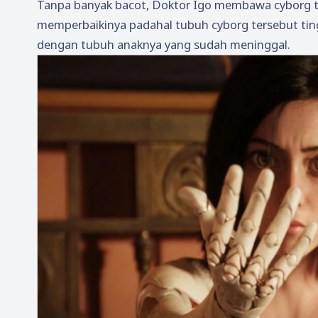
Tanpa banyak bacot, Doktor Igo membawa cyborg t
memperbaikinya padahal tubuh cyborg tersebut ti
dengan tubuh anaknya yang sudah meninggal.