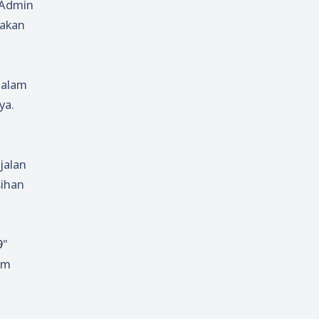
 Admin
 akan
dalam
ya.
jalan
sihan
9
"
am