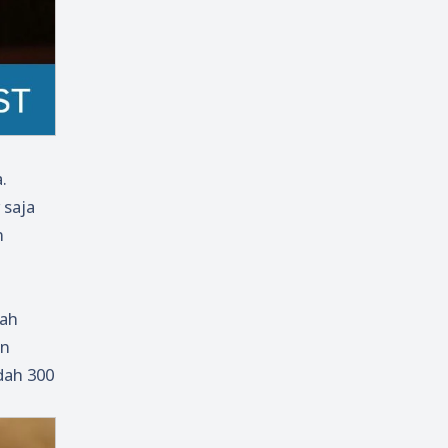
.
 saja
n
lah
an
dah 300