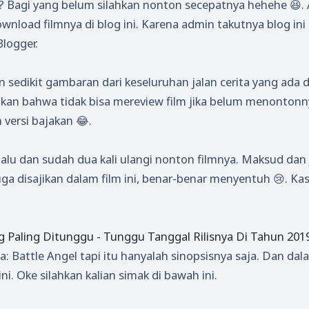
el? Bagi yang belum silahkan nonton secepatnya hehehe 😆.
ownload filmnya di blog ini. Karena admin takutnya blog ini
logger.
an sedikit gambaran dari keseluruhan jalan cerita yang ada 
akan bahwa tidak bisa mereview film jika belum menontonn
versi bajakan 😂.
lu dan sudah dua kali ulangi nonton filmnya. Maksud dan 
uga disajikan dalam film ini, benar-benar menyentuh 😢. Ka
ng Paling Ditunggu - Tunggu Tanggal Rilisnya Di Tahun 201
: Battle Angel tapi itu hanyalah sinopsisnya saja. Dan dal
ini. Oke silahkan kalian simak di bawah ini.