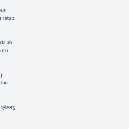
but
 tetapi
adalah
 itu
g
dari
 cyborg