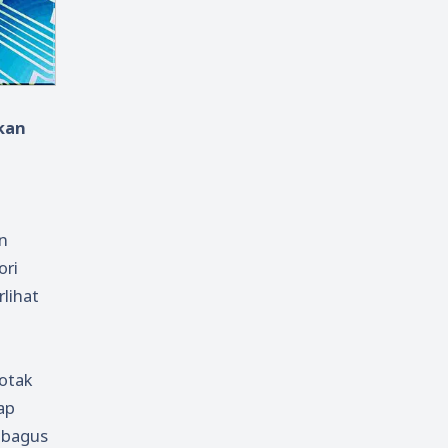
kan
n
ori
rlihat
otak
ap
g bagus