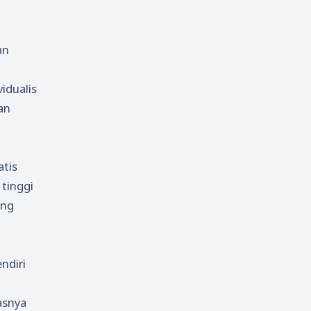
an
idualis
an
atis
 tinggi
ang
ndiri
asnya