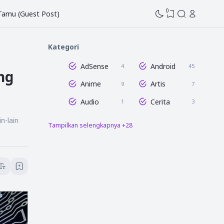
0
 Tamu (Guest Post)
Kategori
AdSense
Android
4
45
ng
Anime
Artis
9
7
Audio
Cerita
1
3
n-lain
Tampilkan selengkapnya +28
Dunia Blogging
Edit Gambar
47
16
Entertaintment
Film
16
8
Game
GCam
7
3
Humor
Info Tahu Pedia
1
58
Istilah
Lightroom
6
18
Media Sosial
Microsoft Excel
12
8