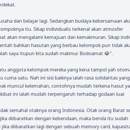
rdekat.
rusaha dan belajar lagi. Sedangkan budaya kebersamaan ak
mpoknya itu. Sikap individualis terkenal akan atmosfer
pat akan mengalami kemajuan dan kemakmuran. Sikap indiv
-mentah bahkan hasutan yang berbau kelompok pun tidak ak
alah saya itupun kita sudah makmur. Bodoamat 😂".
satu anggota kelompok mereka yang kena tampol yah otom
ma satu. Nah ini sisi baiknya ialah rasa solidaritas yang
nyak muncul kelemahan, contohnya mudah terkena hasut y
kibat ini ialah mudah terpengaruh terhadap godaan luar.
tidak semahal otaknya orang Indonesia. Otak orang Barat se
 jika diibaratkan dengan kebendaan, maka benda itu sudah
u jika diibaratkan lagi dengan sebuah memory card, kapasit