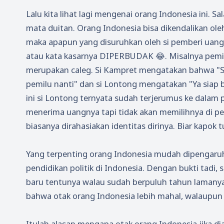
Lalu kita lihat lagi mengenai orang Indonesia ini. 
mata duitan. Orang Indonesia bisa dikendalikan ole
maka apapun yang disuruhkan oleh si pemberi uang i
atau kata kasarnya DIPERBUDAK 😂. Misalnya pemil
merupakan caleg. Si Kampret mengatakan bahwa "Sa
pemilu nanti" dan si Lontong mengatakan "Ya siap 
ini si Lontong ternyata sudah terjerumus ke dalam p
menerima uangnya tapi tidak akan memilihnya di pemi
biasanya dirahasiakan identitas dirinya. Biar kapok 
Yang terpenting orang Indonesia mudah dipengaruhi 
pendidikan politik di Indonesia. Dengan bukti tadi
baru tentunya walau sudah berpuluh tahun lamanya k
bahwa otak orang Indonesia lebih mahal, walaupun 
Itulah alasan mengapa otak orang Indonesia jika di