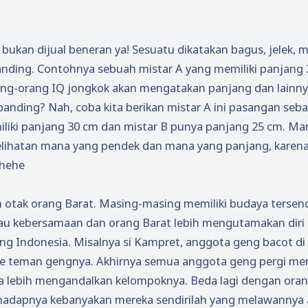
l bukan dijual beneran ya! Sesuatu dikatakan bagus, jelek, m
banding. Contohnya sebuah mistar A yang memiliki panjang 
rang-orang IQ jongkok akan mengatakan panjang dan lainn
nding? Nah, coba kita berikan mistar A ini pasangan seba
iliki panjang 30 cm dan mistar B punya panjang 25 cm. Ma
lihatan mana yang pendek dan mana yang panjang, karen
ehehe
 otak orang Barat. Masing-masing memiliki budaya tersendi
u kebersamaan dan orang Barat lebih mengutamakan diri 
rang Indonesia. Misalnya si Kampret, anggota geng bacot di
ke teman gengnya. Akhirnya semua anggota geng pergi me
sia lebih mengandalkan kelompoknya. Beda lagi dengan ora
rhadapnya kebanyakan mereka sendirilah yang melawannya 