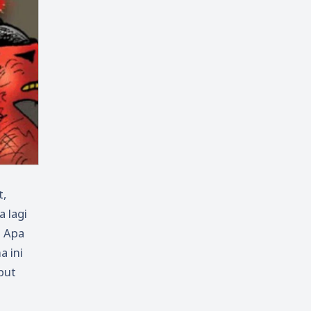
t,
a lagi
. Apa
 ini
put