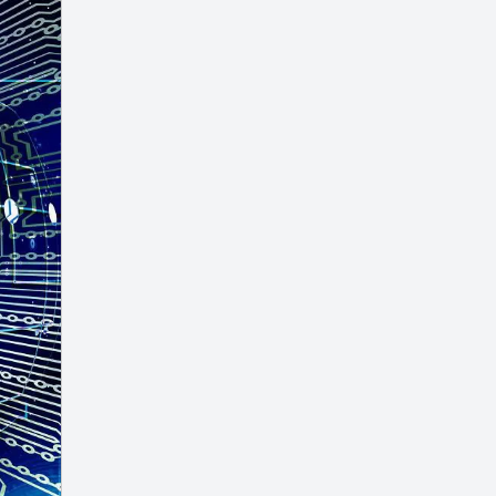
Microsoft Word
Music
6
6
Oprek
PDF
3
5
PixelLab
Printer
3
1
Script
Tekno
3
47
Template
Tips
4
59
Tugas
Turn Back Hoax
10
1
Tutorial
Widget
109
2
Windows
Youtube
15
3