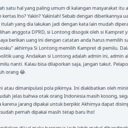
Salah satu hal yang paling umum di kalangan masyarakat itu 
h kertas lho? Yakin? Yakinlah! Sebab dengan diberikannya u
tulah yang dia lakukan jadi dengan kata lain mudah dipera
ihan anggota DPRD, si Lontong disogok oleh si Kampret 
ya berikan uang ini dengan catatan anda harus memilih sa
bosku" akhirnya Si Lontong memilih Kampret di pemilu. Da
olitik uang. Andaikan si Lontong adalah admin ini, admin 
lu nanti. Kalau bisa dilaporkan saja, jangan takut. Pelapo
tuh orang 😂.
atau dimanipulasi pola pikirnya. Ini diakibatkan oleh min
, sudah jelas bahwa otak orang Indonesia masih kosong, seg
arena jarang dipakai untuk berpikir. Akhirnya dapat disi
sudah pernah dipakai masih tetap baru lho!
andaikan dijual maka harganya jauh lebih mahal dibanding