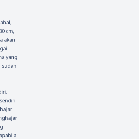
ahal,
30 cm,
ya akan
gai
na yang
a sudah
ri.
sendiri
 hajar
nghajar
ng
apabila