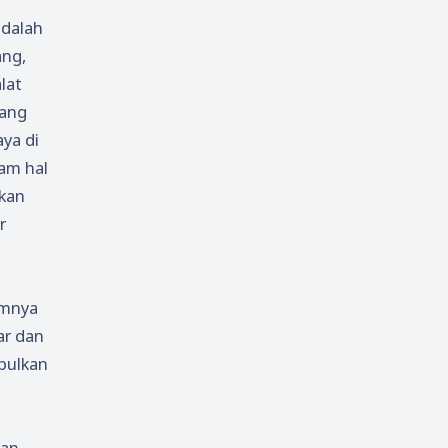
adalah
ang,
lat
yang
ya di
lam hal
akan
r
imnya
ar dan
mpulkan
kan